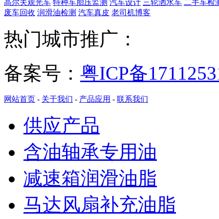
高尔夫观光车
特种车胎压监测
汽车设计
三轮洒水车
二手车检
废车回收
润滑油检测
汽车真皮
老司机博客
热门城市推广：
备案号：
粤ICP备171125
网站首页
-
关于我们
-
产品应用
-
联系我们
供应产品
含油轴承专用油
减速箱润滑油脂
马达风扇补充油脂