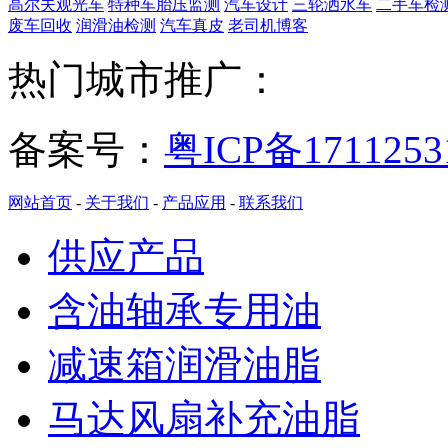
高尔夫观光车
特种车胎压监测
汽车设计
三轮洒水车
二手车检
废车回收
润滑油检测
汽车真皮
老司机博客
热门城市推广：
备案号：
粤ICP备171125
网站首页
-
关于我们
-
产品应用
-
联系我们
供应产品
含油轴承专用油
减速箱润滑油脂
马达风扇补充油脂